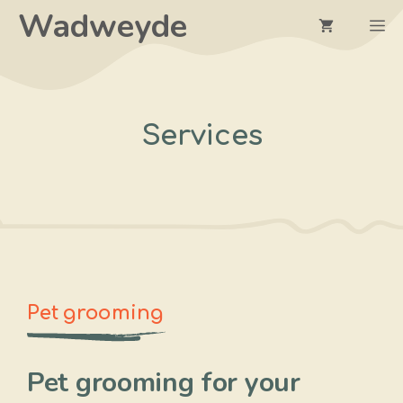
Ga
Wadweyde
M
naar
de
inhoud
Services
Pet grooming
Pet grooming for your